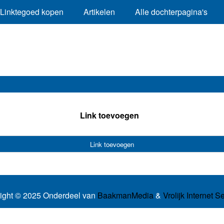
Linktegoed kopen
Artikelen
Alle dochterpagina's
Link toevoegen
Link toevoegen
ight © 2025 Onderdeel van
BaakmanMedia
&
Vrolijk Internet S